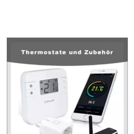
EuropaHeizung