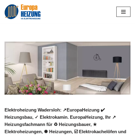
Zum
Inhalt
springen
Elektroheizung Wadersloh: ↗️EuropaHeizung ✔️
Heizungsbau, ✓ Elektrokamin. EuropaHeizung, Ihr ↗️
Heizungsfachmann für ♻ Heizungsbauer, ★
Elektroheizungen, ✺ Heizungen, ☑️ Elektrokachelöfen und