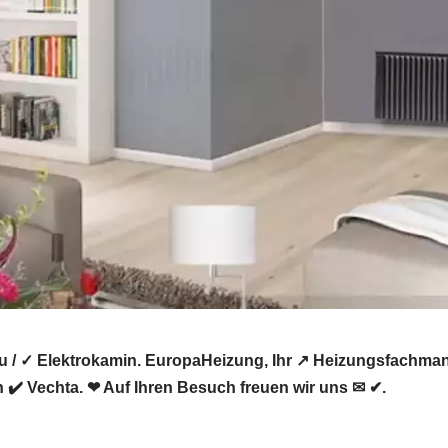
 / ✓ Elektrokamin. EuropaHeizung, Ihr ↗️ Heizungsfachma
 ✔️ Vechta. ❤ Auf Ihren Besuch freuen wir uns ✉ ✔.