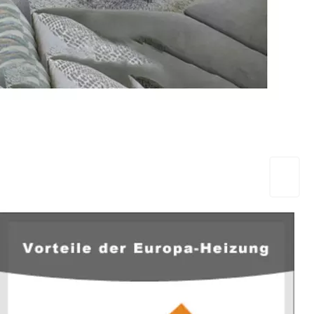
EuropaHeizung