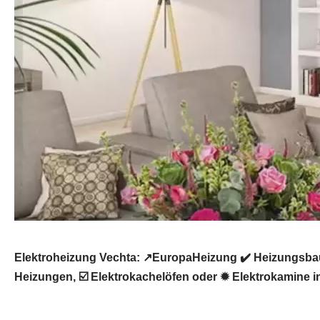
Elektroheizung Vechta: ↗️EuropaHeizung ✔️ Heizungsbau
Heizungen, ☑️ Elektrokachelöfen oder ✹ Elektrokamine in