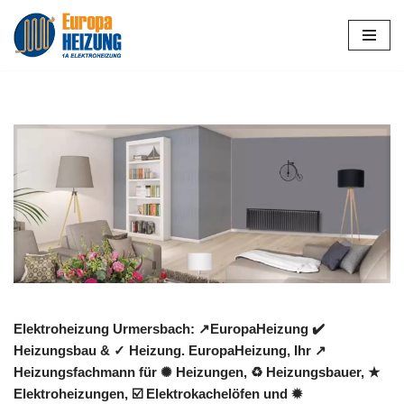
Zum
Inhalt
springen
Elektroheizung Urmersbach: ↗️EuropaHeizung ✔️
Heizungsbau & ✓ Heizung. EuropaHeizung, Ihr ↗️
Heizungsfachmann für ✺ Heizungen, ♻ Heizungsbauer, ★
Elektroheizungen, ☑️ Elektrokachelöfen und ✹