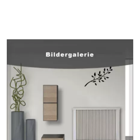
EuropaHeizung