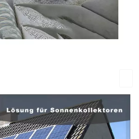
EuropaHeizung