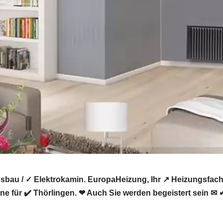
sbau / ✓ Elektrokamin. EuropaHeizung, Ihr ↗️ Heizungsfa
e für ✔️ Thörlingen. ❤ Auch Sie werden begeistert sein ✉ 