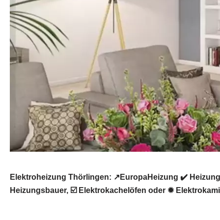
Elektroheizung Thörlingen: ↗️EuropaHeizung ✔️ Heizung
Heizungsbauer, ☑️ Elektrokachelöfen oder ✹ Elektrokamin