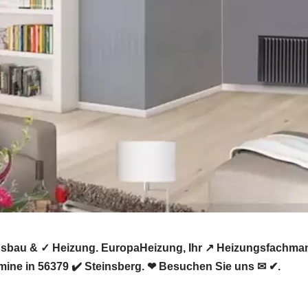
gsbau & ✓ Heizung. EuropaHeizung, Ihr ↗️ Heizungsfachma
mine in 56379 ✔️ Steinsberg. ❤ Besuchen Sie uns ✉ ✔.