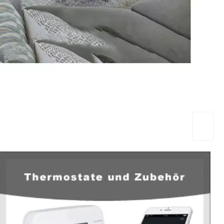
EuropaHeizung