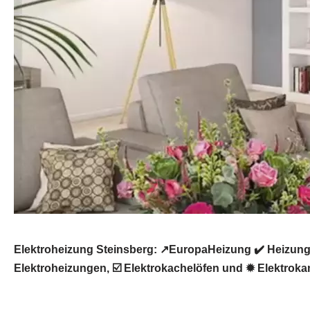
Elektroheizung Steinsberg: ↗️EuropaHeizung ✔️ Heizun
Elektroheizungen, ☑️ Elektrokachelöfen und ✹ Elektroka