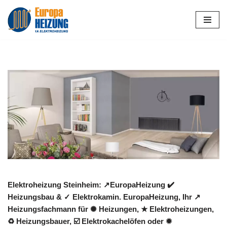
Zum
Inhalt
springen
Elektroheizung Steinheim: ↗️EuropaHeizung ✔️
Heizungsbau & ✓ Elektrokamin. EuropaHeizung, Ihr ↗️
Heizungsfachmann für ✺ Heizungen, ★ Elektroheizungen,
♻ Heizungsbauer, ☑️ Elektrokachelöfen oder ✹