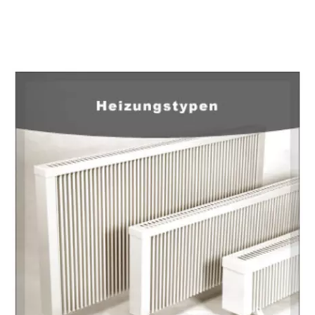
EuropaHeizung