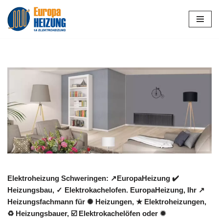
Zum
Inhalt
springen
Elektroheizung Schweringen: ↗️EuropaHeizung ✔️
Heizungsbau, ✓ Elektrokachelofen. EuropaHeizung, Ihr ↗️
Heizungsfachmann für ✺ Heizungen, ★ Elektroheizungen,
♻ Heizungsbauer, ☑️ Elektrokachelöfen oder ✹