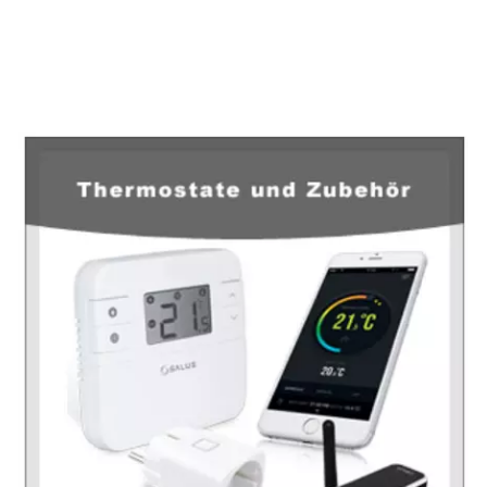
EuropaHeizung