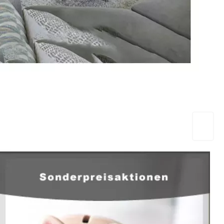
EuropaHeizung