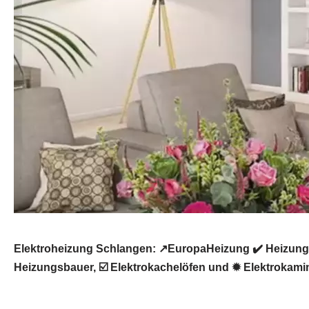
Elektroheizung Schlangen: ↗️EuropaHeizung ✔️ Heizung
Heizungsbauer, ☑️ Elektrokachelöfen und ✹ Elektrokami