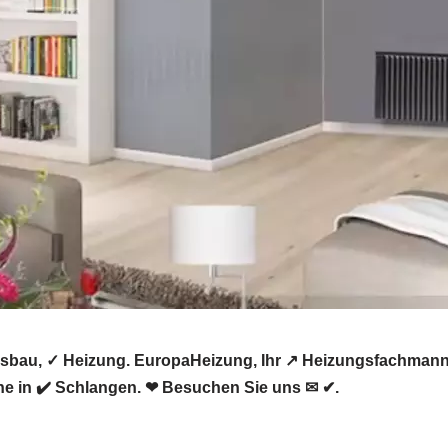
sbau, ✓ Heizung. EuropaHeizung, Ihr ↗️ Heizungsfachmann
ne in ✔️ Schlangen. ❤ Besuchen Sie uns ✉ ✔.