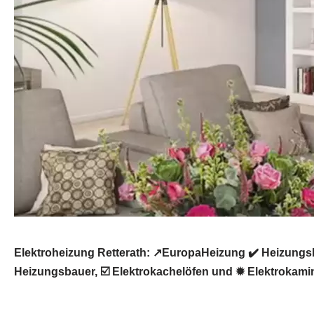
Elektroheizung Retterath: ↗️EuropaHeizung ✔️ Heizungs
Heizungsbauer, ☑️ Elektrokachelöfen und ✹ Elektrokamine