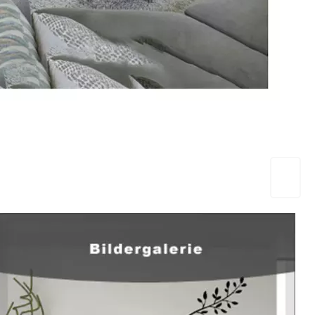
EuropaHeizung