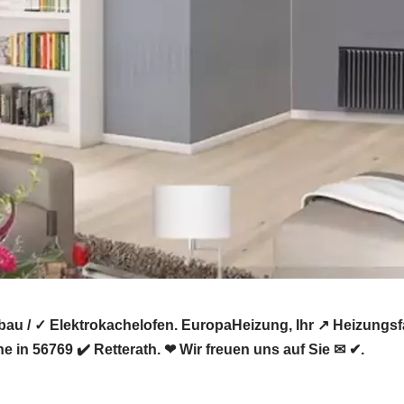
bau / ✓ Elektrokachelofen. EuropaHeizung, Ihr ↗️ Heizung
 in 56769 ✔️ Retterath. ❤ Wir freuen uns auf Sie ✉ ✔.