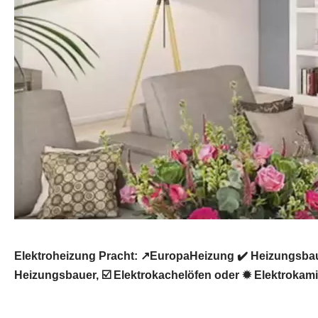
Elektroheizung Pracht: ↗️EuropaHeizung ✔️ Heizungsbau
Heizungsbauer, ☑️ Elektrokachelöfen oder ✹ Elektrokami