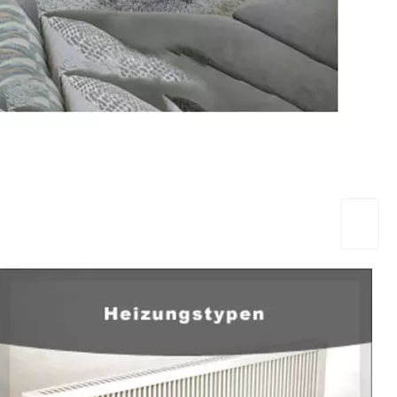
EuropaHeizung