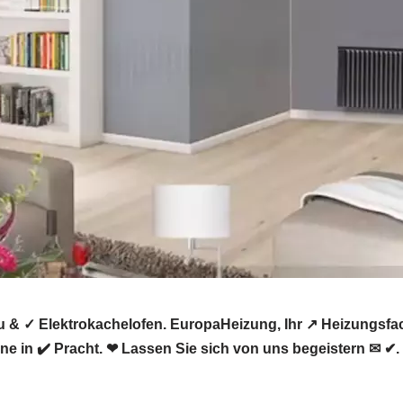
 & ✓ Elektrokachelofen. EuropaHeizung, Ihr ↗️ Heizungsf
ne in ✔️ Pracht. ❤ Lassen Sie sich von uns begeistern ✉ ✔.