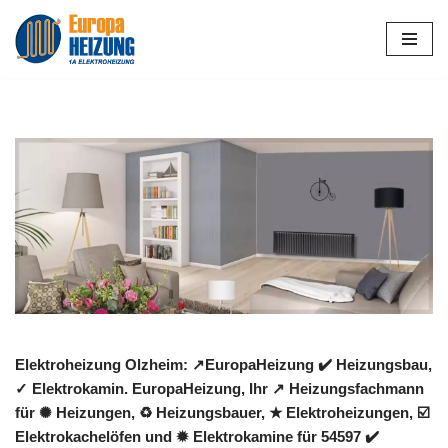
Zum
Inhalt
springen
Elektroheizung Olzheim: ↗️EuropaHeizung ✔️ Heizungsbau,
✓ Elektrokamin. EuropaHeizung, Ihr ↗️ Heizungsfachmann
für ✺ Heizungen, ♻ Heizungsbauer, ★ Elektroheizungen, ☑️
Elektrokachelöfen und ✹ Elektrokamine für 54597 ✔️