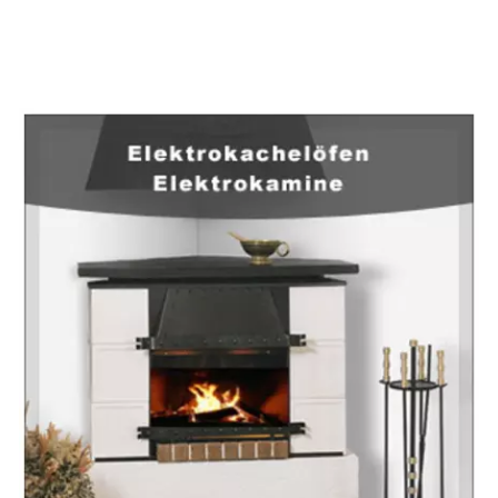
EuropaHeizung