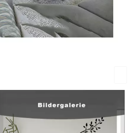
EuropaHeizung