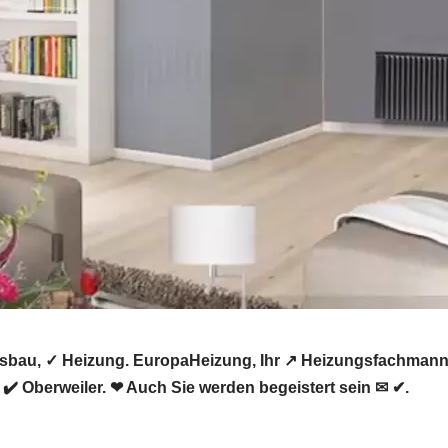
gsbau, ✓ Heizung. EuropaHeizung, Ihr ↗️ Heizungsfachmann
✔️ Oberweiler. ❤ Auch Sie werden begeistert sein ✉ ✔.