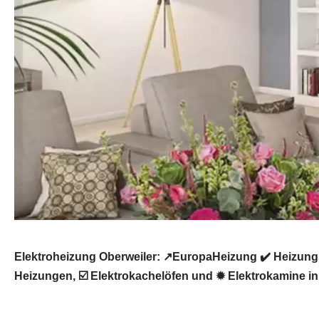
Elektroheizung Oberweiler: ↗️EuropaHeizung ✔️ Heizun
Heizungen, ☑️ Elektrokachelöfen und ✹ Elektrokamine in 