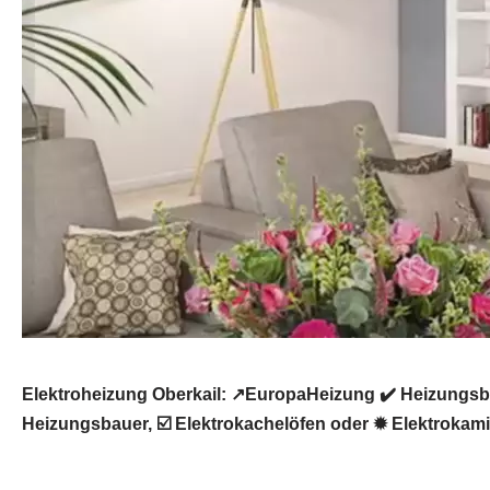
Elektroheizung Oberkail: ↗️EuropaHeizung ✔️ Heizungsb
Heizungsbauer, ☑️ Elektrokachelöfen oder ✹ Elektrokamin