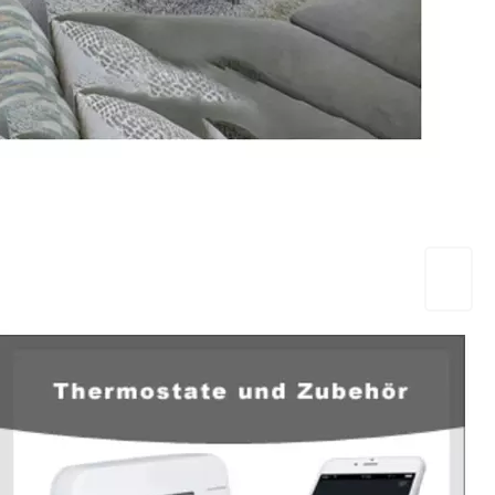
EuropaHeizung