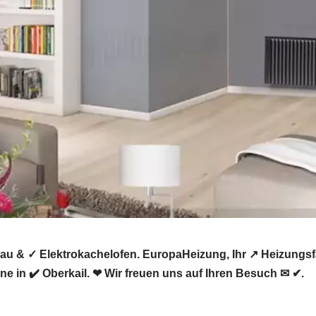
au & ✓ Elektrokachelofen. EuropaHeizung, Ihr ↗️ Heizung
e in ✔️ Oberkail. ❤ Wir freuen uns auf Ihren Besuch ✉ ✔.