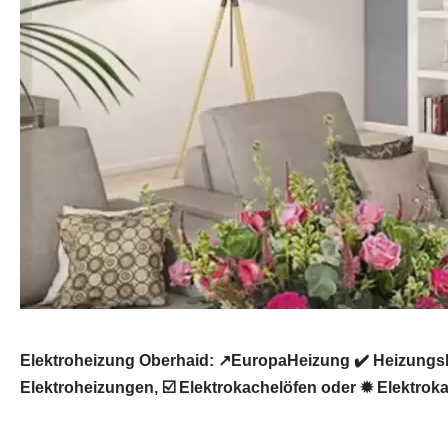
Elektroheizung Oberhaid: ↗️EuropaHeizung ✔️ Heizungs
Elektroheizungen, ☑️ Elektrokachelöfen oder ✹ Elektrok