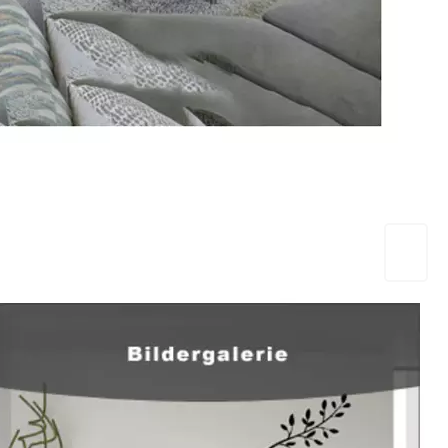
EuropaHeizung