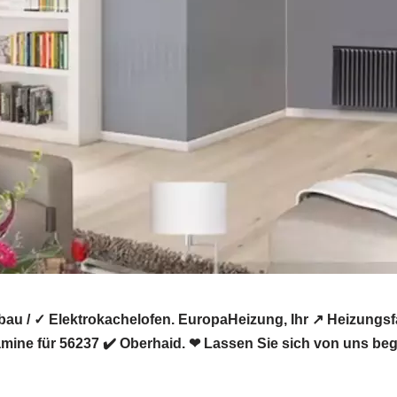
bau / ✓ Elektrokachelofen. EuropaHeizung, Ihr ↗️ Heizung
amine für 56237 ✔️ Oberhaid. ❤ Lassen Sie sich von uns beg