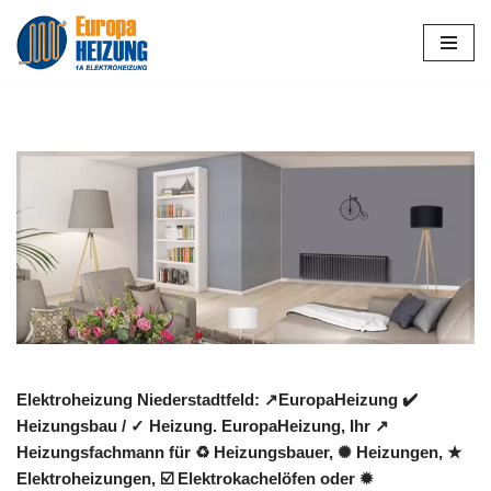
Zum
Inhalt
springen
Elektroheizung Niederstadtfeld: ↗️EuropaHeizung ✔️
Heizungsbau / ✓ Heizung. EuropaHeizung, Ihr ↗️
Heizungsfachmann für ♻ Heizungsbauer, ✺ Heizungen, ★
Elektroheizungen, ☑️ Elektrokachelöfen oder ✹