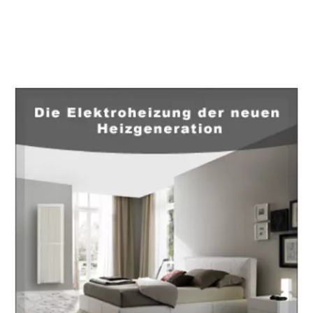
EuropaHeizung