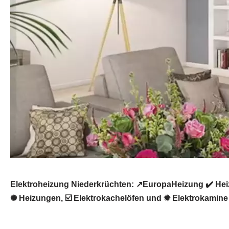
Elektroheizung Niederkrüchten: ↗️EuropaHeizung ✔️ He
✺ Heizungen, ☑️ Elektrokachelöfen und ✹ Elektrokamine 