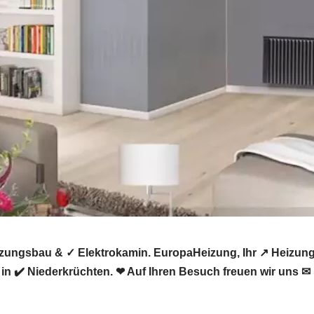
izungsbau & ✓ Elektrokamin. EuropaHeizung, Ihr ↗️ Heizun
in ✔️ Niederkrüchten. ❤ Auf Ihren Besuch freuen wir uns ✉