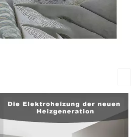
EuropaHeizung