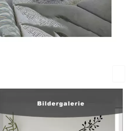
EuropaHeizung