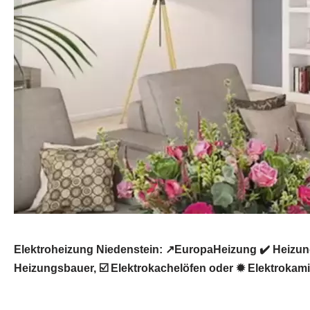
Elektroheizung Niedenstein: ↗️EuropaHeizung ✔️ Heizun
Heizungsbauer, ☑️ Elektrokachelöfen oder ✹ Elektrokamin