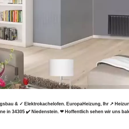
gsbau & ✓ Elektrokachelofen. EuropaHeizung, Ihr ↗️ Heiz
e in 34305 ✔️ Niedenstein. ❤ Hoffentlich sehen wir uns bal