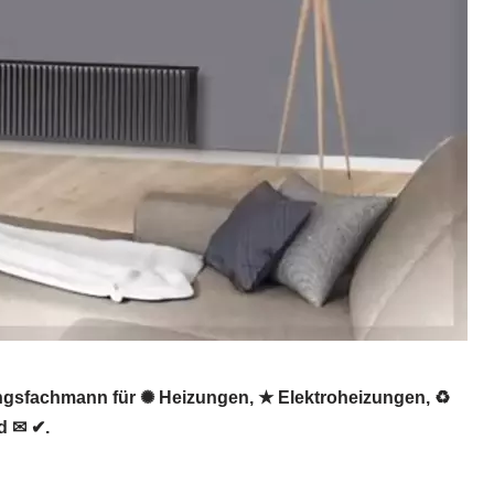
ungsfachmann für ✺ Heizungen, ★ Elektroheizungen, ♻
d ✉ ✔.