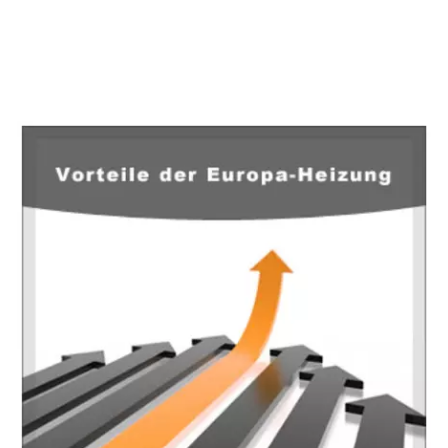
EuropaHeizung