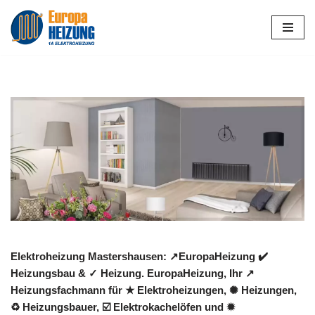
Zum
Inhalt
springen
Elektroheizung Mastershausen: ↗️EuropaHeizung ✔️
Heizungsbau & ✓ Heizung. EuropaHeizung, Ihr ↗️
Heizungsfachmann für ★ Elektroheizungen, ✺ Heizungen,
♻ Heizungsbauer, ☑️ Elektrokachelöfen und ✹