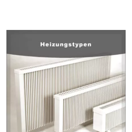
EuropaHeizung