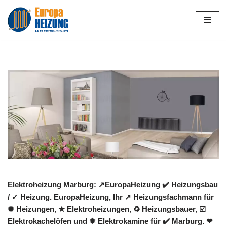
Zum
Inhalt
springen
Elektroheizung Marburg: ↗️EuropaHeizung ✔️ Heizungsbau
/ ✓ Heizung. EuropaHeizung, Ihr ↗️ Heizungsfachmann für
✺ Heizungen, ★ Elektroheizungen, ♻ Heizungsbauer, ☑️
Elektrokachelöfen und ✹ Elektrokamine für ✔️ Marburg. ❤