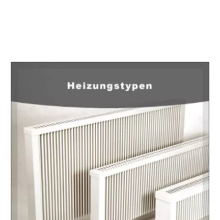
EuropaHeizung