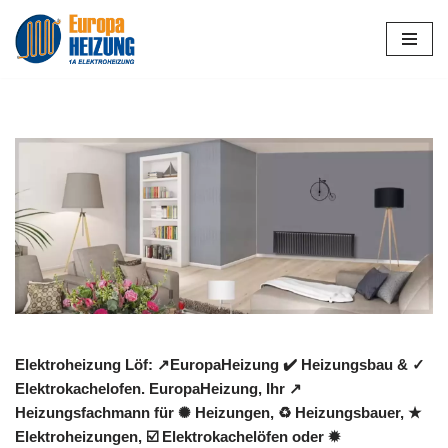
Zum
Inhalt
springen
Elektroheizung Löf: ↗️EuropaHeizung ✔️ Heizungsbau & ✓
Elektrokachelofen. EuropaHeizung, Ihr ↗️
Heizungsfachmann für ✺ Heizungen, ♻ Heizungsbauer, ★
Elektroheizungen, ☑️ Elektrokachelöfen oder ✹