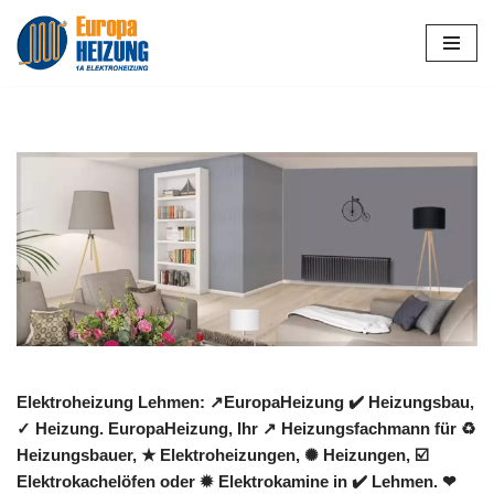
Zum
Inhalt
springen
Elektroheizung Lehmen: ↗️EuropaHeizung ✔️ Heizungsbau,
✓ Heizung. EuropaHeizung, Ihr ↗️ Heizungsfachmann für ♻
Heizungsbauer, ★ Elektroheizungen, ✺ Heizungen, ☑️
Elektrokachelöfen oder ✹ Elektrokamine in ✔️ Lehmen. ❤