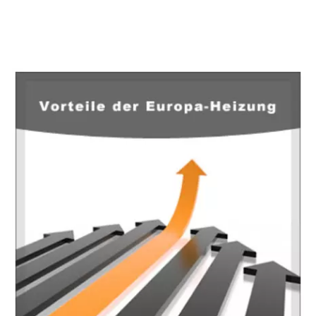
EuropaHeizung