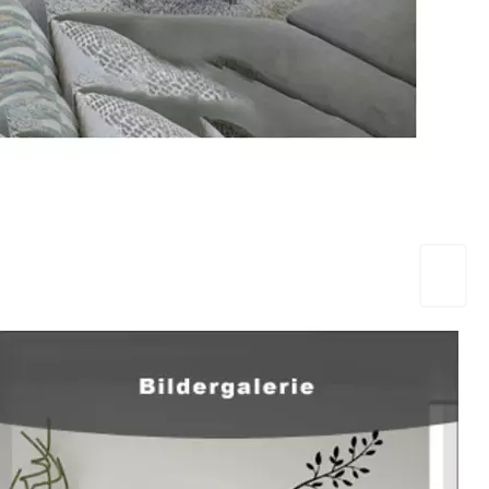
EuropaHeizung