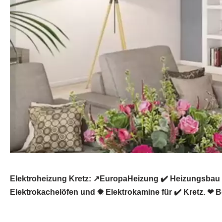
Elektroheizung Kretz: ↗️EuropaHeizung ✔️ Heizungsbau 
Elektrokachelöfen und ✹ Elektrokamine für ✔️ Kretz. ❤ 