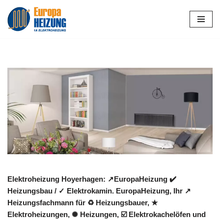
Zum
Inhalt
springen
Elektroheizung Hoyerhagen: ↗️EuropaHeizung ✔️
Heizungsbau / ✓ Elektrokamin. EuropaHeizung, Ihr ↗️
Heizungsfachmann für ♻ Heizungsbauer, ★
Elektroheizungen, ✺ Heizungen, ☑️ Elektrokachelöfen und