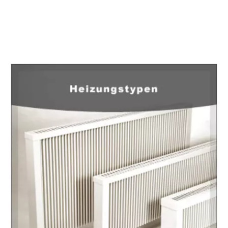
EuropaHeizung