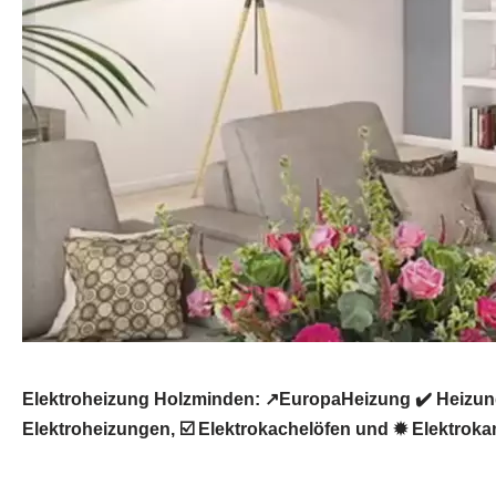
Elektroheizung Holzminden: ↗️EuropaHeizung ✔️ Heizun
Elektroheizungen, ☑️ Elektrokachelöfen und ✹ Elektrokam