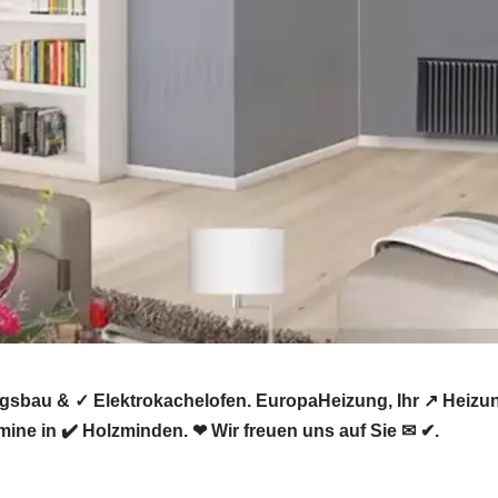
gsbau & ✓ Elektrokachelofen. EuropaHeizung, Ihr ↗️ Heiz
ine in ✔️ Holzminden. ❤ Wir freuen uns auf Sie ✉ ✔.