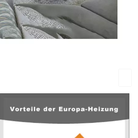
EuropaHeizung