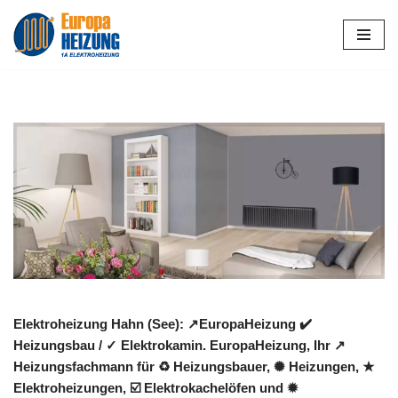
Zum
Inhalt
springen
Elektroheizung Hahn (See): ↗️EuropaHeizung ✔️
Heizungsbau / ✓ Elektrokamin. EuropaHeizung, Ihr ↗️
Heizungsfachmann für ♻ Heizungsbauer, ✺ Heizungen, ★
Elektroheizungen, ☑️ Elektrokachelöfen und ✹