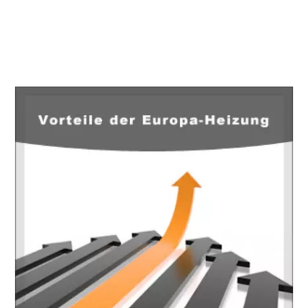
EuropaHeizung