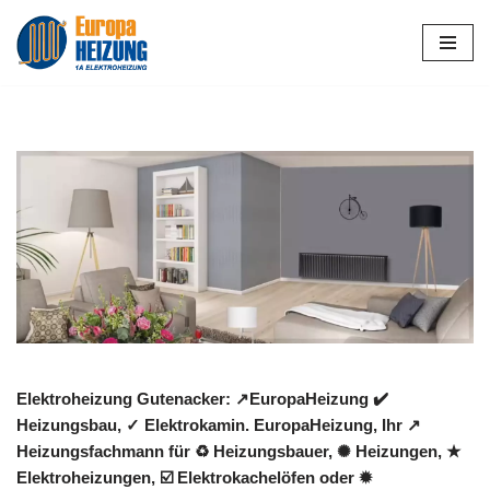
Zum
Inhalt
springen
Elektroheizung Gutenacker: ↗️EuropaHeizung ✔️
Heizungsbau, ✓ Elektrokamin. EuropaHeizung, Ihr ↗️
Heizungsfachmann für ♻ Heizungsbauer, ✺ Heizungen, ★
Elektroheizungen, ☑️ Elektrokachelöfen oder ✹