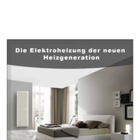
EuropaHeizung