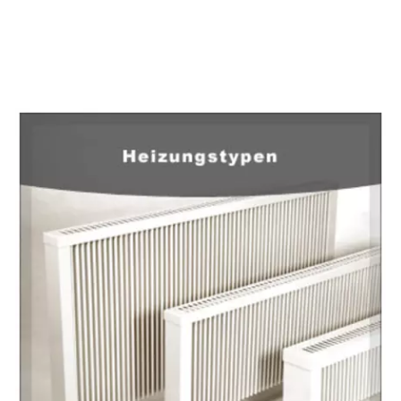
EuropaHeizung