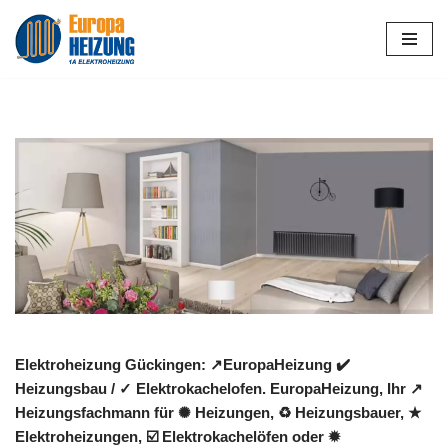
Zum
Inhalt
springen
Elektroheizung Gückingen: ↗️EuropaHeizung ✔️
Heizungsbau / ✓ Elektrokachelofen. EuropaHeizung, Ihr ↗️
Heizungsfachmann für ✺ Heizungen, ♻ Heizungsbauer, ★
Elektroheizungen, ☑️ Elektrokachelöfen oder ✹