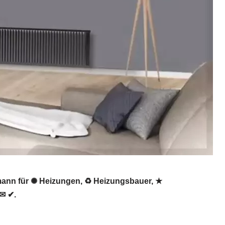
mann für ✺ Heizungen, ♻ Heizungsbauer, ★
 ✉ ✔.