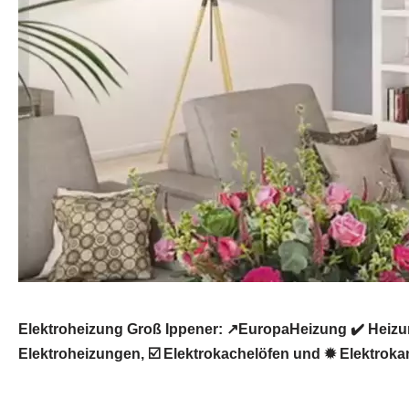
Elektroheizung Groß Ippener: ↗️EuropaHeizung ✔️ Heiz
Elektroheizungen, ☑️ Elektrokachelöfen und ✹ Elektrokam