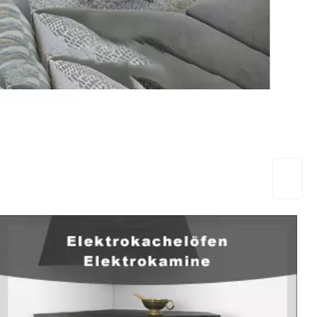
EuropaHeizung