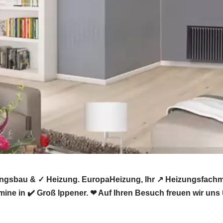
ungsbau & ✓ Heizung. EuropaHeizung, Ihr ↗️ Heizungsfach
ine in ✔️ Groß Ippener. ❤ Auf Ihren Besuch freuen wir uns