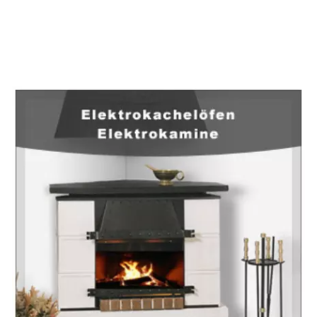
EuropaHeizung