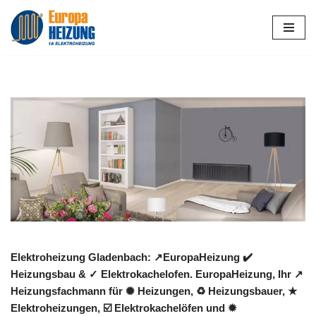
Zum
Inhalt
springen
Elektroheizung Gladenbach: ↗️EuropaHeizung ✔️
Heizungsbau & ✓ Elektrokachelofen. EuropaHeizung, Ihr ↗️
Heizungsfachmann für ✺ Heizungen, ♻ Heizungsbauer, ★
Elektroheizungen, ☑️ Elektrokachelöfen und ✹