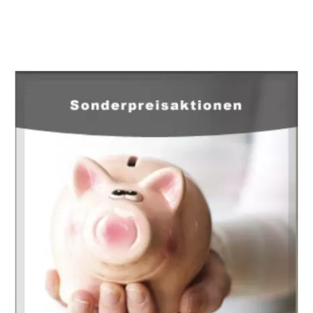
EuropaHeizung