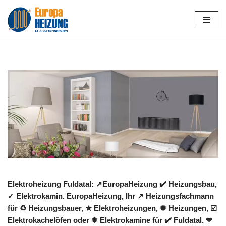
Zum
Inhalt
springen
Elektroheizung Fuldatal: ↗️EuropaHeizung ✔️ Heizungsbau,
✓ Elektrokamin. EuropaHeizung, Ihr ↗️ Heizungsfachmann
für ♻ Heizungsbauer, ★ Elektroheizungen, ✺ Heizungen, ☑️
Elektrokachelöfen oder ✹ Elektrokamine für ✔️ Fuldatal. ❤