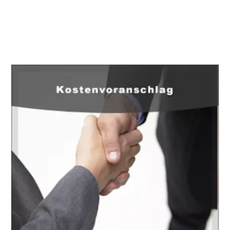
EuropaHeizung