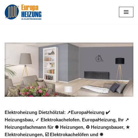
Zum
Inhalt
springen
Elektroheizung Dietzhölztal: ↗️EuropaHeizung ✔️
Heizungsbau, ✓ Elektrokachelofen. EuropaHeizung, Ihr ↗️
Heizungsfachmann für ✺ Heizungen, ♻ Heizungsbauer, ★
Elektroheizungen, ☑️ Elektrokachelöfen und ✹