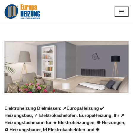
Zum
Inhalt
springen
Elektroheizung Dielmissen: ↗️EuropaHeizung ✔️
Heizungsbau, ✓ Elektrokachelofen. EuropaHeizung, Ihr ↗️
Heizungsfachmann für ★ Elektroheizungen, ✺ Heizungen,
♻ Heizungsbauer, ☑️ Elektrokachelöfen und ✹