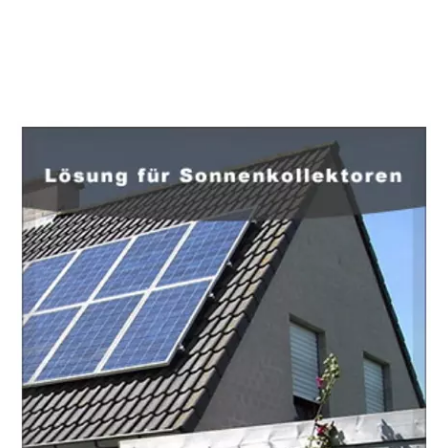
EuropaHeizung