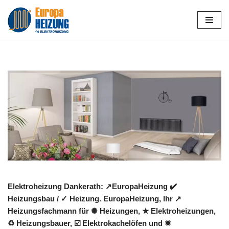
Zum
Inhalt
springen
Elektroheizung Dankerath: ↗️EuropaHeizung ✔️
Heizungsbau / ✓ Heizung. EuropaHeizung, Ihr ↗️
Heizungsfachmann für ✺ Heizungen, ★ Elektroheizungen,
♻ Heizungsbauer, ☑️ Elektrokachelöfen und ✹