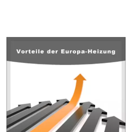
EuropaHeizung