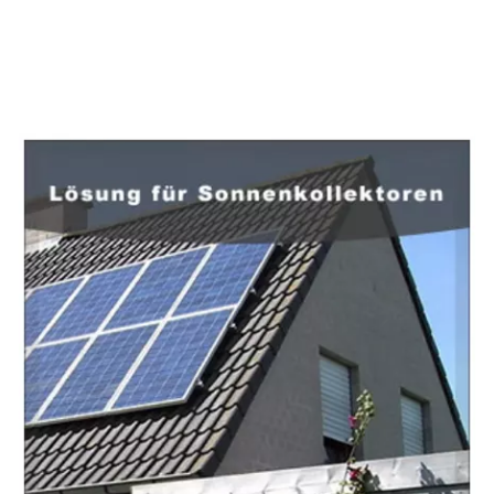
EuropaHeizung