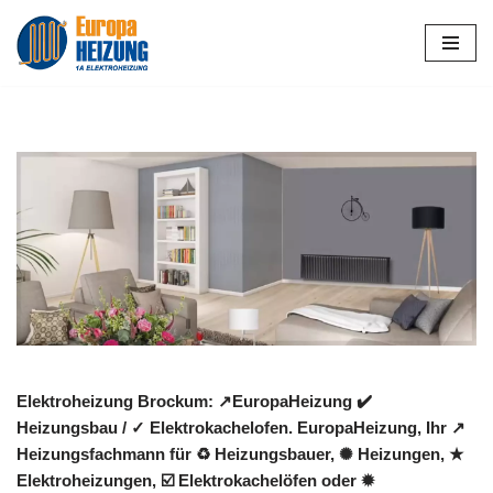
Zum
Inhalt
springen
Elektroheizung Brockum: ↗️EuropaHeizung ✔️
Heizungsbau / ✓ Elektrokachelofen. EuropaHeizung, Ihr ↗️
Heizungsfachmann für ♻ Heizungsbauer, ✺ Heizungen, ★
Elektroheizungen, ☑️ Elektrokachelöfen oder ✹