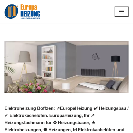
Zum
Inhalt
springen
Elektroheizung Boffzen: ↗️EuropaHeizung ✔️ Heizungsbau /
✓ Elektrokachelofen. EuropaHeizung, Ihr ↗️
Heizungsfachmann für ♻ Heizungsbauer, ★
Elektroheizungen, ✺ Heizungen, ☑️ Elektrokachelöfen und