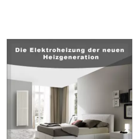
EuropaHeizung