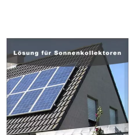
EuropaHeizung