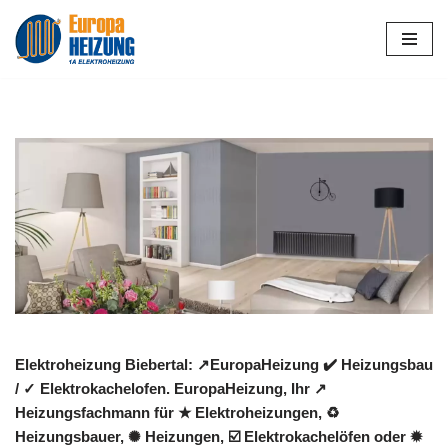
Zum
Inhalt
springen
Elektroheizung Biebertal: ↗️EuropaHeizung ✔️ Heizungsbau
/ ✓ Elektrokachelofen. EuropaHeizung, Ihr ↗️
Heizungsfachmann für ★ Elektroheizungen, ♻
Heizungsbauer, ✺ Heizungen, ☑️ Elektrokachelöfen oder ✹