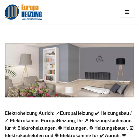
Zum
Inhalt
springen
Elektroheizung Aurich: ↗️EuropaHeizung ✔️ Heizungsbau /
✓ Elektrokamin. EuropaHeizung, Ihr ↗️ Heizungsfachmann
für ★ Elektroheizungen, ✺ Heizungen, ♻ Heizungsbauer, ☑️
Elektrokachelöfen und ✹ Elektrokamine für ✔️ Aurich. ❤