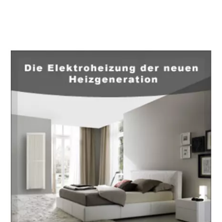
EuropaHeizung