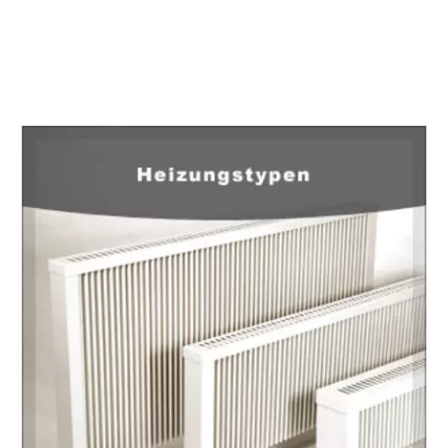
EuropaHeizung