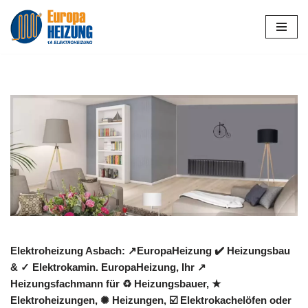
Zum
Inhalt
springen
Elektroheizung Asbach: ↗️EuropaHeizung ✔️ Heizungsbau
& ✓ Elektrokamin. EuropaHeizung, Ihr ↗️
Heizungsfachmann für ♻ Heizungsbauer, ★
Elektroheizungen, ✺ Heizungen, ☑️ Elektrokachelöfen oder