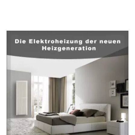
EuropaHeizung