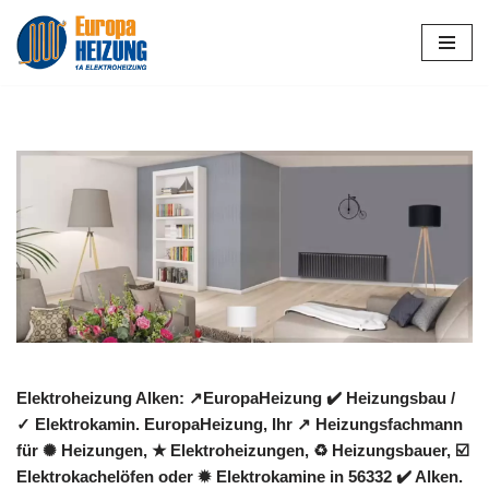
Zum
Inhalt
springen
Elektroheizung Alken: ↗️EuropaHeizung ✔️ Heizungsbau /
✓ Elektrokamin. EuropaHeizung, Ihr ↗️ Heizungsfachmann
für ✺ Heizungen, ★ Elektroheizungen, ♻ Heizungsbauer, ☑️
Elektrokachelöfen oder ✹ Elektrokamine in 56332 ✔️ Alken.