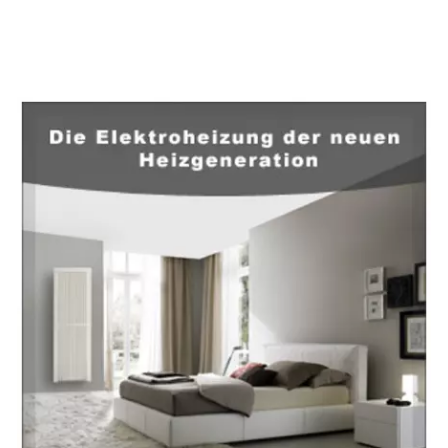
EuropaHeizung