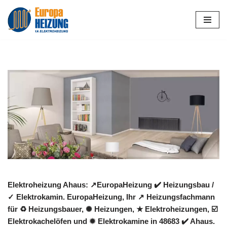
Zum
Inhalt
springen
Elektroheizung Ahaus: ↗️EuropaHeizung ✔️ Heizungsbau /
✓ Elektrokamin. EuropaHeizung, Ihr ↗️ Heizungsfachmann
für ♻ Heizungsbauer, ✺ Heizungen, ★ Elektroheizungen, ☑️
Elektrokachelöfen und ✹ Elektrokamine in 48683 ✔️ Ahaus.