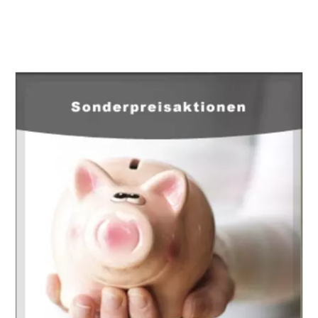
EuropaHeizung